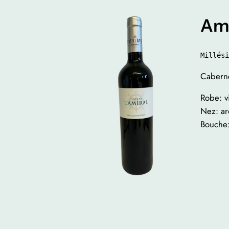
Ami
Millési
Caberne
Robe: v
Nez: arô
Bouche: