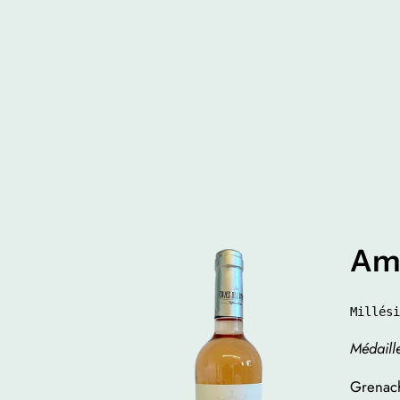
Ami
Millési
Médaill
Grenach