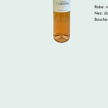
Robe: r
Nez: d
Bouche: