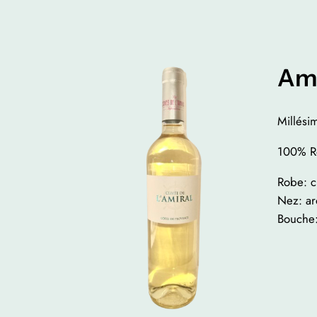
Ami
Millés
100% R
Robe: cl
Nez: ar
Bouche: