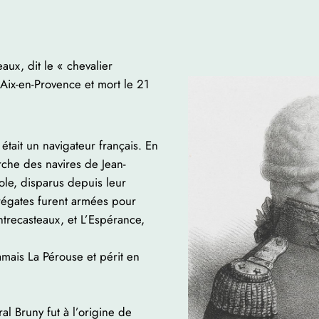
ux, dit le « chevalier
Aix-en-Provence et mort le 21
était un navigateur français. En
erche des navires de Jean-
ole, disparus depuis leur
régates furent armées pour
trecasteaux, et L’Espérance,
mais La Pérouse et périt en
al Bruny fut à l’origine de